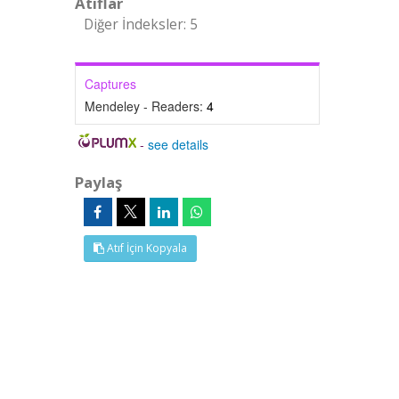
Atıflar
Diğer İndeksler: 5
Captures
Mendeley - Readers:
4
-
see details
Paylaş
Atıf İçin Kopyala