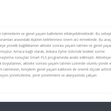
am tatminlerini ve genel yaşam kalitelerini etkileyebilmektedir. Bu sebep
kavramları arasındaki ilişkinin belirlenmesi önem arz etmektedir. Bu ara
viteye yönelik bağlılıklarının aktivite sonrası yaşam tatmini ve genel yaş
tülmüştür. Amaca bağlı olarak, Ankara Eymir Gölü’nde bisiklet sürme
 Araştırma sonuçları Smart PLS programında analiz edilmiştir. Aktiviteye
lık boyutlarının, aktivite sonrası yaşam tatmini üzerinde olumlu yönde e
am tatmininin, bireylerin genel yaşam kalitesini de önemli ölçüde arttırd
asyon yöneticilerine, yerel yönetimlere ve alanyazında çalışan