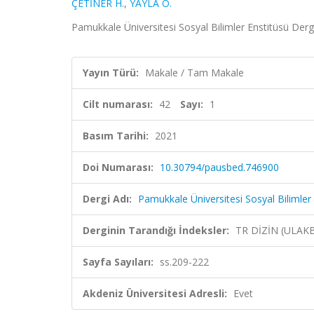
ÇETİNER H.
,
YAYLA Ö.
Pamukkale Üniversitesi Sosyal Bilimler Enstitüsü Dergis
Yayın Türü:
Makale / Tam Makale
Cilt numarası:
42
Sayı:
1
Basım Tarihi:
2021
Doi Numarası:
10.30794/pausbed.746900
Dergi Adı:
Pamukkale Üniversitesi Sosyal Bilimler 
Derginin Tarandığı İndeksler:
TR DİZİN (ULAK
Sayfa Sayıları:
ss.209-222
Akdeniz Üniversitesi Adresli:
Evet