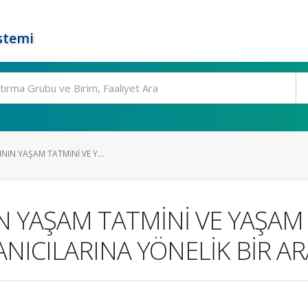
stemi
ININ YAŞAM TATMİNİ VE Y...
IN YAŞAM TATMİNİ VE YAŞAM 
LANICILARINA YÖNELİK BİR A