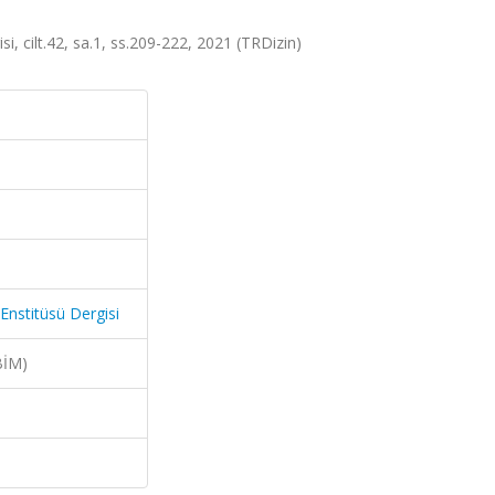
i, cilt.42, sa.1, ss.209-222, 2021 (TRDizin)
Enstitüsü Dergisi
BİM)