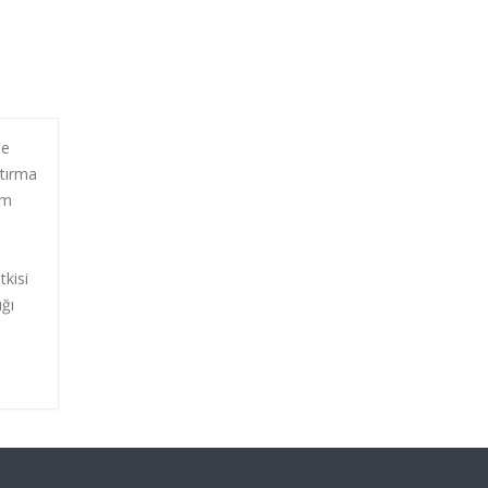
le
ştırma
am
tkisi
ığı