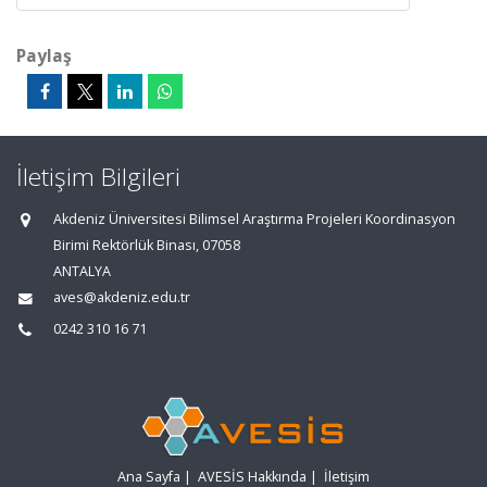
Paylaş
İletişim Bilgileri
Akdeniz Üniversitesi Bilimsel Araştırma Projeleri Koordinasyon
Birimi Rektörlük Binası, 07058
ANTALYA
aves@akdeniz.edu.tr
0242 310 16 71
Ana Sayfa
|
AVESİS Hakkında
|
İletişim