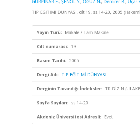
GÜRPINAR E.
,
ŞENOL Y.
,
OĞUZ N.
,
Demirer B.
,
Uçar Y
TIP EĞİTİMİ DÜNYASI, cilt.19, ss.14-20, 2005 (Hakeml
Yayın Türü:
Makale / Tam Makale
Cilt numarası:
19
Basım Tarihi:
2005
Dergi Adı:
TIP EĞİTİMİ DÜNYASI
Derginin Tarandığı İndeksler:
TR DİZİN (ULAK
Sayfa Sayıları:
ss.14-20
Akdeniz Üniversitesi Adresli:
Evet