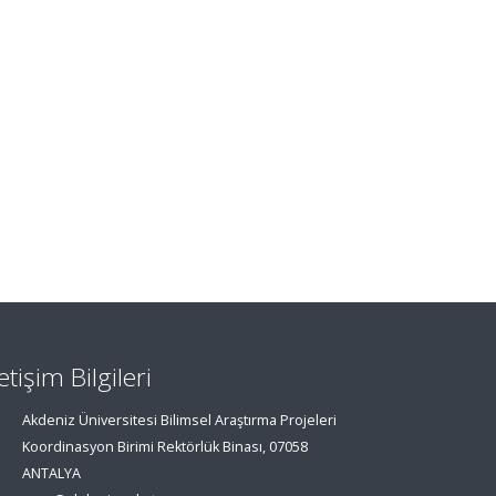
letişim Bilgileri
Akdeniz Üniversitesi Bilimsel Araştırma Projeleri
Koordinasyon Birimi Rektörlük Binası, 07058
ANTALYA