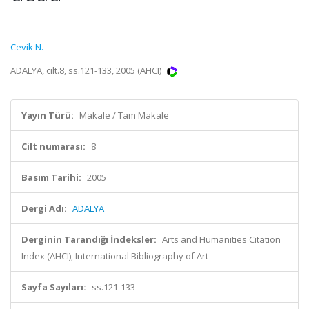
Cevik N.
ADALYA, cilt.8, ss.121-133, 2005 (AHCI)
Yayın Türü:
Makale / Tam Makale
Cilt numarası:
8
Basım Tarihi:
2005
Dergi Adı:
ADALYA
Derginin Tarandığı İndeksler:
Arts and Humanities Citation
Index (AHCI), International Bibliography of Art
Sayfa Sayıları:
ss.121-133