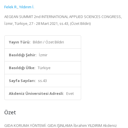
Felek R.
,
Yıldırım İ.
AEGEAN SUMMIT 2nd INTERNATIONAL APPLIED SCIENCES CONGRESS,
İzmir, Türkiye, 27 - 28 Mart 2021, ss.43, (Özet Bildiri)
Yayın Türü:
Bildiri / Özet Bildiri
Basıldığı Şehir:
İzmir
Basıldığı Ülke:
Türkiye
Sayfa Sayıları:
ss.43
Akdeniz Üniversitesi Adresli:
Evet
Özet
GIDA KORUMA YÖNTEMİ: GIDA IŞINLAMA İbrahim YILDIRIM Akdeniz