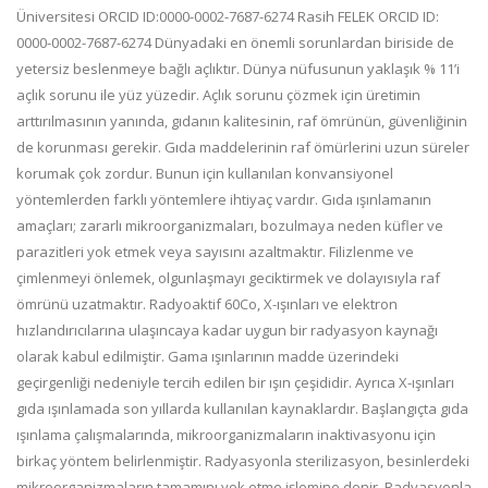
Üniversitesi ORCID ID:0000-0002-7687-6274 Rasih FELEK ORCID ID:
0000-0002-7687-6274 Dünyadaki en önemli sorunlardan biriside de
yetersiz beslenmeye bağlı açlıktır. Dünya nüfusunun yaklaşık % 11’i
açlık sorunu ile yüz yüzedir. Açlık sorunu çözmek için üretimin
arttırılmasının yanında, gıdanın kalitesinin, raf ömrünün, güvenliğinin
de korunması gerekir. Gıda maddelerinin raf ömürlerini uzun süreler
korumak çok zordur. Bunun için kullanılan konvansiyonel
yöntemlerden farklı yöntemlere ihtiyaç vardır. Gıda ışınlamanın
amaçları; zararlı mikroorganizmaları, bozulmaya neden küfler ve
parazitleri yok etmek veya sayısını azaltmaktır. Filizlenme ve
çimlenmeyi önlemek, olgunlaşmayı geciktirmek ve dolayısıyla raf
ömrünü uzatmaktır. Radyoaktif 60Co, X-ışınları ve elektron
hızlandırıcılarına ulaşıncaya kadar uygun bir radyasyon kaynağı
olarak kabul edilmiştir. Gama ışınlarının madde üzerindeki
geçirgenliği nedeniyle tercih edilen bir ışın çeşididir. Ayrıca X-ışınları
gıda ışınlamada son yıllarda kullanılan kaynaklardır. Başlangıçta gıda
ışınlama çalışmalarında, mikroorganizmaların inaktivasyonu için
birkaç yöntem belirlenmiştir. Radyasyonla sterilizasyon, besinlerdeki
mikroorganizmaların tamamını yok etme işlemine denir. Radyasyonla