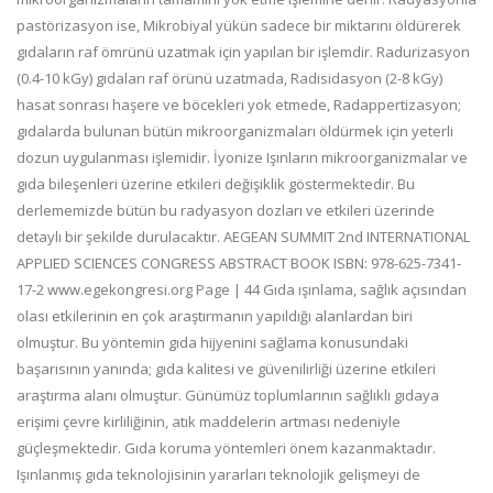
pastörizasyon ise, Mikrobiyal yükün sadece bir miktarını öldürerek
gıdaların raf ömrünü uzatmak için yapılan bir işlemdir. Radurizasyon
(0.4-10 kGy) gıdaları raf örünü uzatmada, Radisidasyon (2-8 kGy)
hasat sonrası haşere ve böcekleri yok etmede, Radappertizasyon;
gıdalarda bulunan bütün mikroorganizmaları öldürmek için yeterli
dozun uygulanması işlemidir. İyonize Işınların mikroorganizmalar ve
gıda bileşenleri üzerine etkileri değişiklik göstermektedir. Bu
derlememizde bütün bu radyasyon dozları ve etkileri üzerinde
detaylı bir şekilde durulacaktır. AEGEAN SUMMIT 2nd INTERNATIONAL
APPLIED SCIENCES CONGRESS ABSTRACT BOOK ISBN: 978-625-7341-
17-2 www.egekongresi.org Page | 44 Gıda ışınlama, sağlık açısından
olası etkilerinin en çok araştırmanın yapıldığı alanlardan biri
olmuştur. Bu yöntemin gıda hijyenini sağlama konusundaki
başarısının yanında; gıda kalitesi ve güvenilirliği üzerine etkileri
araştırma alanı olmuştur. Günümüz toplumlarının sağlıklı gıdaya
erişimi çevre kirliliğinin, atık maddelerin artması nedeniyle
güçleşmektedir. Gıda koruma yöntemleri önem kazanmaktadır.
Işınlanmış gıda teknolojisinin yararları teknolojik gelişmeyi de