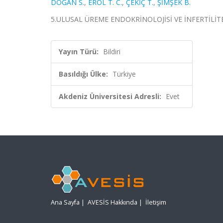
DOĞAN S.
,
EROL T. C.
,
ÇEKİÇ T.
,
ŞİMŞEK B.
5.ULUSAL ÜREME ENDOKRİNOLOJİSİ VE İNFERTİLİTE K
Yayın Türü:
Bildiri
Basıldığı Ülke:
Türkiye
Akdeniz Üniversitesi Adresli:
Evet
Ana Sayfa
|
AVESİS Hakkında
|
İletişim