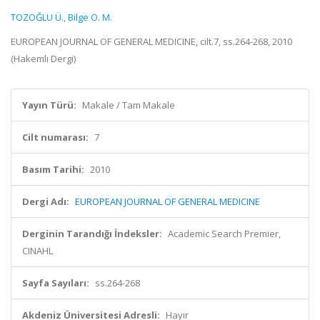
TOZOĞLU Ü.
,
Bilge O. M.
EUROPEAN JOURNAL OF GENERAL MEDICINE, cilt.7, ss.264-268, 2010
(Hakemli Dergi)
Yayın Türü:
Makale / Tam Makale
Cilt numarası:
7
Basım Tarihi:
2010
Dergi Adı:
EUROPEAN JOURNAL OF GENERAL MEDICINE
Derginin Tarandığı İndeksler:
Academic Search Premier,
CINAHL
Sayfa Sayıları:
ss.264-268
Akdeniz Üniversitesi Adresli:
Hayır