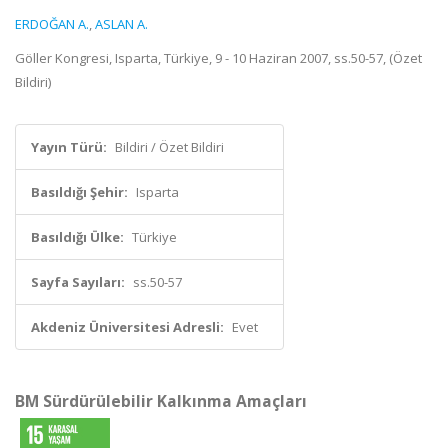
ERDOĞAN A.
,
ASLAN A.
Göller Kongresi, Isparta, Türkiye, 9 - 10 Haziran 2007, ss.50-57, (Özet
Bildiri)
Yayın Türü:
Bildiri / Özet Bildiri
Basıldığı Şehir:
Isparta
Basıldığı Ülke:
Türkiye
Sayfa Sayıları:
ss.50-57
Akdeniz Üniversitesi Adresli:
Evet
BM Sürdürülebilir Kalkınma Amaçları