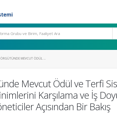
stemi
M ÖRGÜTÜNDE MEVCUT ÖDÜL ...
tünde Mevcut Ödül ve Terfi Si
nimlerini Karşılama ve İş D
eticiler Açısından Bir Bakış