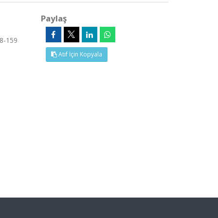
Paylaş
48-159
Atıf İçin Kopyala