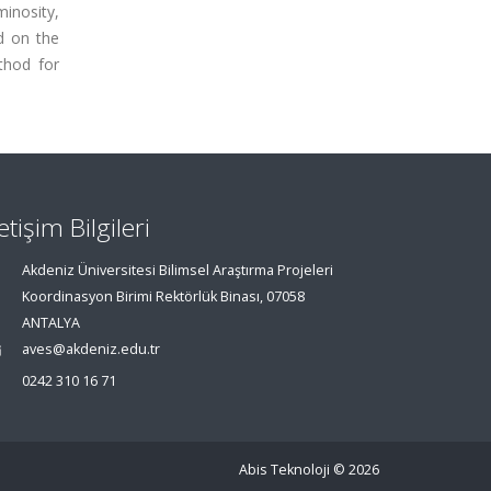
minosity,
d on the
thod for
letişim Bilgileri
Akdeniz Üniversitesi Bilimsel Araştırma Projeleri
Koordinasyon Birimi Rektörlük Binası, 07058
ANTALYA
aves@akdeniz.edu.tr
0242 310 16 71
Abis Teknoloji
© 2026