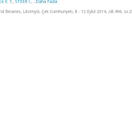
e E. Y.
,
STEER I.
,
...Daha Fazla
 Binaries, Litomysl, Çek Cumhuriyeti, 8 - 12 Eylül 2014, cilt.496, ss.