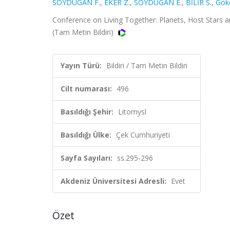
SOYDUGAN F.
,
EKER Z.
,
SOYDUGAN E.
,
BİLİR S.
,
Gokc
Conference on Living Together: Planets, Host Stars and
(Tam Metin Bildiri)
Yayın Türü:
Bildiri / Tam Metin Bildiri
Cilt numarası:
496
Basıldığı Şehir:
Litomysl
Basıldığı Ülke:
Çek Cumhuriyeti
Sayfa Sayıları:
ss.295-296
Akdeniz Üniversitesi Adresli:
Evet
Özet