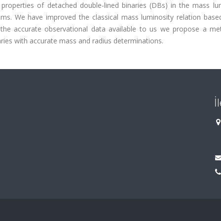
e properties of detached double-lined binaries (DBs) in the mass lu
ams. We have improved the classical mass luminosity relation base
 the accurate observational data available to us we propose a me
aries with accurate mass and radius determinations.
İ