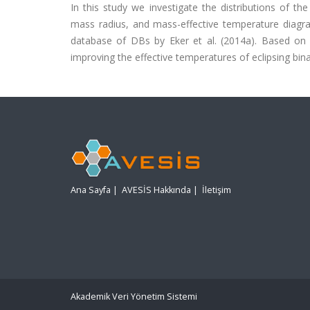
In this study we investigate the distributions of th
mass radius, and mass-effective temperature diagr
database of DBs by Eker et al. (2014a). Based on
improving the effective temperatures of eclipsing bin
Ana Sayfa
|
AVESİS Hakkında
|
İletişim
Akademik Veri Yönetim Sistemi