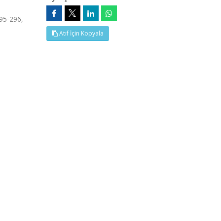
295-296,
Atıf İçin Kopyala