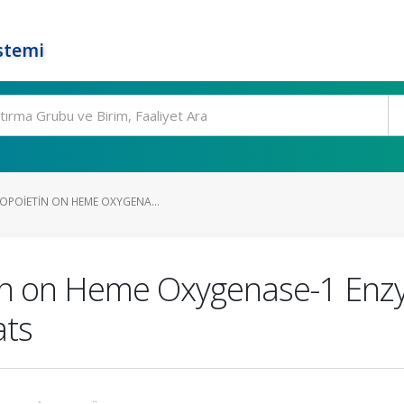
stemi
ROPOIETIN ON HEME OXYGENA...
tin on Heme Oxygenase-1 Enzy
ats