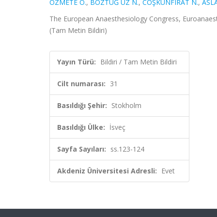
ÖZMETE Ö.
,
BOZTUĞ UZ N.
,
COŞKUNFIRAT N.
,
ASL
The European Anaesthesiology Congress, Euroanaesthe
(Tam Metin Bildiri)
Yayın Türü:
Bildiri / Tam Metin Bildiri
Cilt numarası:
31
Basıldığı Şehir:
Stokholm
Basıldığı Ülke:
İsveç
Sayfa Sayıları:
ss.123-124
Akdeniz Üniversitesi Adresli:
Evet