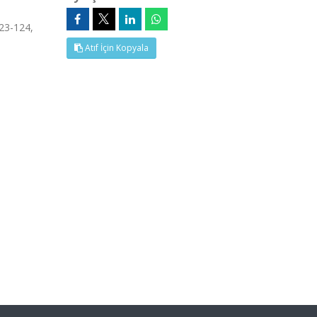
123-124,
Atıf İçin Kopyala