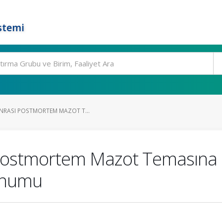
stemi
ONRASI POSTMORTEM MAZOT T...
 Postmortem Mazot Temasına 
Sunumu