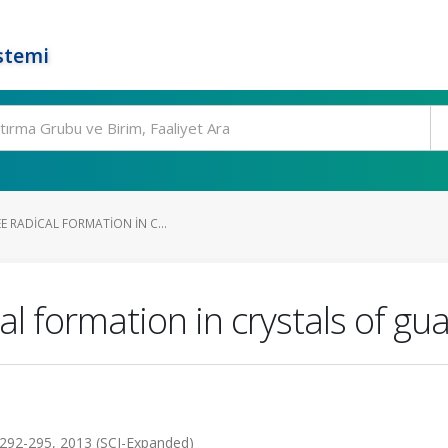
stemi
E RADICAL FORMATION IN C...
cal formation in crystals of g
92-295, 2013 (SCI-Expanded)