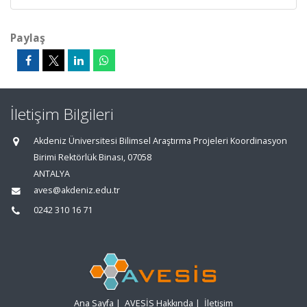
Paylaş
İletişim Bilgileri
Akdeniz Üniversitesi Bilimsel Araştırma Projeleri Koordinasyon
Birimi Rektörlük Binası, 07058
ANTALYA
aves@akdeniz.edu.tr
0242 310 16 71
Ana Sayfa
|
AVESİS Hakkında
|
İletişim