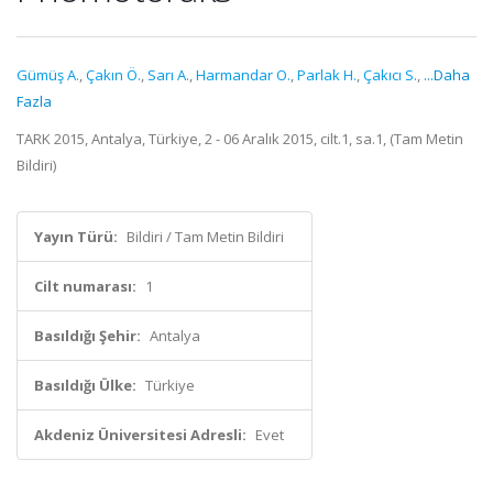
Gümüş A.
,
Çakın Ö.
,
Sarı A.
,
Harmandar O.
,
Parlak H.
,
Çakıcı S.
,
...Daha
Fazla
TARK 2015, Antalya, Türkiye, 2 - 06 Aralık 2015, cilt.1, sa.1, (Tam Metin
Bildiri)
Yayın Türü:
Bildiri / Tam Metin Bildiri
Cilt numarası:
1
Basıldığı Şehir:
Antalya
Basıldığı Ülke:
Türkiye
Akdeniz Üniversitesi Adresli:
Evet