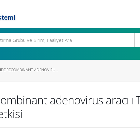
stemi
NDE RECOMBINANT ADENOVIRU...
ombinant adenovirus aracılı 
tkisi