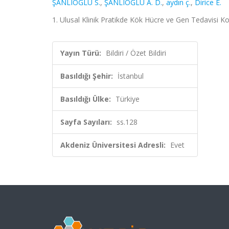
ŞANLIOĞLU S.
,
ŞANLIOĞLU A. D.
,
aydın ç.
,
Dirice E.
1. Ulusal Klinik Pratikde Kök Hücre ve Gen Tedavisi Kon
Yayın Türü:
Bildiri / Özet Bildiri
Basıldığı Şehir:
İstanbul
Basıldığı Ülke:
Türkiye
Sayfa Sayıları:
ss.128
Akdeniz Üniversitesi Adresli:
Evet