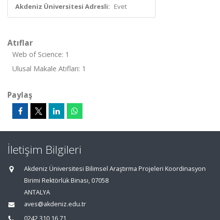
Akdeniz Üniversitesi Adresli:
Evet
Atıflar
Web of Science: 1
Ulusal Makale Atıfları: 1
Paylaş
İletişim Bilgileri
Akdeniz Üniversitesi Bilimsel Araştırma Projeleri Koordinasyon
Birimi Rektörlük Binası, 07058
ANTALYA
aves@akdeniz.edu.tr
0242 310 16 71