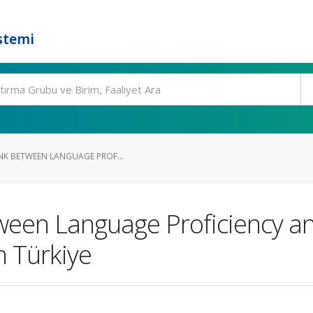
stemi
INK BETWEEN LANGUAGE PROF...
ween Language Proficiency and
n Türkiye