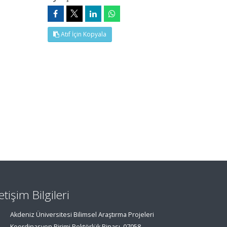
Atıf İçin Kopyala
letişim Bilgileri
Akdeniz Üniversitesi Bilimsel Araştırma Projeleri
Koordinasyon Birimi Rektörlük Binası, 07058