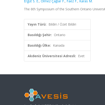
Ergüt S. E.
,
Ölmez Çağlar F.
,
Faez F.
,
Karas M.
The 6th Symposium of the Southern Ontario Universiti
Yayın Türü:
Bildiri / Özet Bildiri
Basıldığı Şehir:
Ontario
Basıldığı Ülke:
Kanada
Akdeniz Üniversitesi Adresli:
Evet