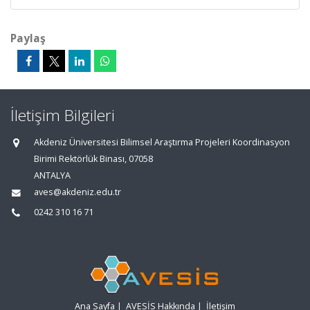
Paylaş
İletişim Bilgileri
Akdeniz Üniversitesi Bilimsel Araştırma Projeleri Koordinasyon
Birimi Rektörlük Binası, 07058
ANTALYA
aves@akdeniz.edu.tr
0242 310 16 71
Ana Sayfa
|
AVESİS Hakkında
|
İletişim