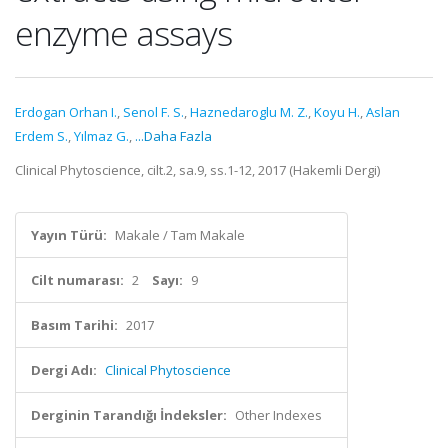
enzyme assays
Erdogan Orhan I.
,
Senol F. S.
,
Haznedaroglu M. Z.
,
Koyu H.
,
Aslan
Erdem S.
,
Yılmaz G.
,
...Daha Fazla
Clinical Phytoscience, cilt.2, sa.9, ss.1-12, 2017 (Hakemli Dergi)
Yayın Türü:
Makale / Tam Makale
Cilt numarası:
2
Sayı:
9
Basım Tarihi:
2017
Dergi Adı:
Clinical Phytoscience
Derginin Tarandığı İndeksler:
Other Indexes