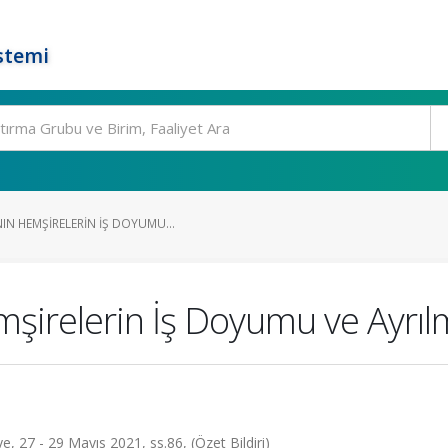
stemi
N HEMŞIRELERIN İŞ DOYUMU...
irelerin İş Doyumu ve Ayrılm
e, 27 - 29 Mayıs 2021, ss.86, (Özet Bildiri)