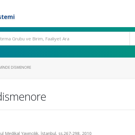
stemi
INDE DISMENORE
dismenore
bul Medikal Yayıncılık, İstanbul, ss.267-298, 2010