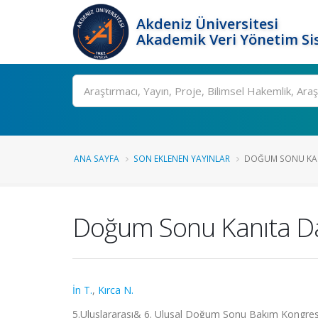
Akdeniz Üniversitesi
Akademik Veri Yönetim Si
Ara
ANA SAYFA
SON EKLENEN YAYINLAR
DOĞUM SONU KAN
Doğum Sonu Kanıta Da
İn T.
,
Kırca N.
5.Uluslararası& 6. Ulusal Doğum Sonu Bakım Kongresi 