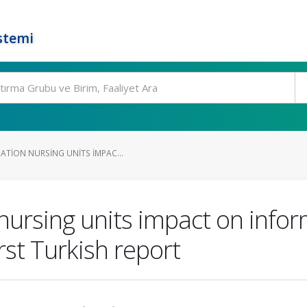
stemi
ATION NURSING UNITS IMPAC...
nursing units impact on infor
irst Turkish report