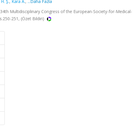
H. Ş.
,
Kara A.
,
...Daha Fazla
4th Multidisciplinary Congress of the European-Society-for-Medical-
s.250-251, (Özet Bildiri)