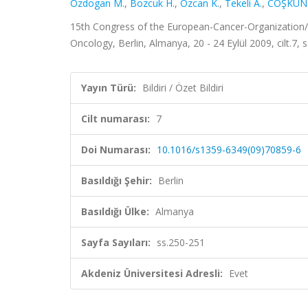
Ozdogan M.
,
Bozcuk H.
,
Ozcan K.
,
Tekeli A.
,
COŞKUN 
15th Congress of the European-Cancer-Organization/3
Oncology, Berlin, Almanya, 20 - 24 Eylül 2009, cilt.7, s
Yayın Türü:
Bildiri / Özet Bildiri
Cilt numarası:
7
Doi Numarası:
10.1016/s1359-6349(09)70859-6
Basıldığı Şehir:
Berlin
Basıldığı Ülke:
Almanya
Sayfa Sayıları:
ss.250-251
Akdeniz Üniversitesi Adresli:
Evet