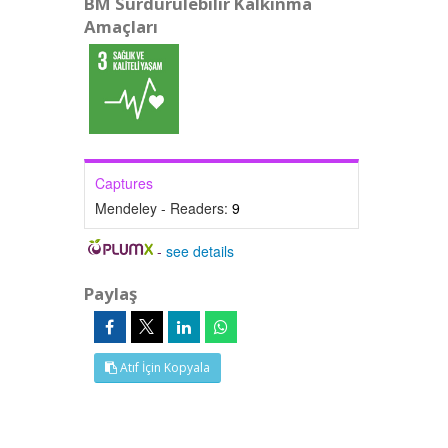
BM Sürdürülebilir Kalkınma
Amaçları
Captures
Mendeley - Readers:
9
-
see details
Paylaş
Atıf İçin Kopyala