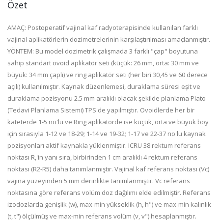
Özet
AMAÇ: Postoperatif vajinal kaf radyoterapisinde kullanılan farklı
vajinal aplikatörlerin dozimetrelerinin karşılaştırılması amaçlanmıştır.
YÖNTEM: Bu model dozimetrik çalışmada 3 farklı "çap" boyutuna
sahip standart ovoid aplikatör seti (küçük: 26 mm, orta: 30 mm ve
büyük: 34 mm çaplı) ve ring aplikatör seti (her biri 30,45 ve 60 derece
açılı) kullanılmıştır. Kaynak düzenlemesi, duraklama süresi eşit ve
duraklama pozisyonu 2.5 mm aralıklı olacak şekilde planlama Plato
(Tedavi Planlama Sistemi) TPS'de yapılmıştır. Ovoidlerde her bir
kateterde 1-5 no'lu ve Ring aplikatörde ise küçük, orta ve büyük boy
için sırasıyla 1-12 ve 18-29; 1-14 ve 19-32; 1-17 ve 22-37 no'lu kaynak
pozisyonları aktif kaynakla yüklenmiştir. ICRU 38 rektum referans
noktası R,'in yanı sıra, birbirinden 1 cm aralıklı 4 rektum referans
noktası (R2-R5) daha tanımlanmıştır. Vajinal kaf referans noktası (Vc)
vajina yüzeyinden 5 mm derinlikte tanımlanmıştır. Vc referans
noktasına göre referans volüm doz dağılımı elde edilmiştir. Referans
izodozlarda genişlik (w), max-min yükseklik (h, h") ve max-min kalınlık
(t, t") ölçülmüş ve max-min referans volüm (v, v") hesaplanmıştır.