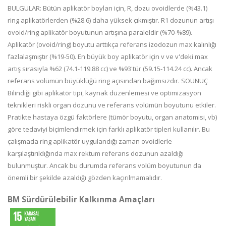
BULGULAR: Bütün aplikatör boyları için, R, dozu ovoidlerde (%43.1)
ring aplikatörlerden (%28.6) daha yüksek çıkmıştır. R1 dozunun artışı
ovoid/ring aplikatör boyutunun artışına paraleldir (%70-%89).
Aplikatör (ovoid/ring) boyutu arttıkça referans izodozun max kalınlığı
fazlalaşmıştır (%19-50). En büyük boy aplikatör için v ve v'deki max
artış sırasıyla %62 (74.1-119.88 cc) ve %93'tür (59.15-114.24 cc). Ancak
referans volümün büyüklüğü ring açısından bağımsızdır. SOUNUÇ
Bilindiği gibi aplikatör tipi, kaynak düzenlemesi ve optimizasyon
teknikleri riskli organ dozunu ve referans volümün boyutunu etkiler.
Pratikte hastaya özgü faktörlere (tümör boyutu, organ anatomisi, vb)
göre tedaviyi biçimlendirmek için farklı aplikatör tipleri kullanılır. Bu
çalışmada ring aplikatör uygulandığı zaman ovoidlerle
karşılaştırıldığında max rektum referans dozunun azaldığı
bulunmuştur. Ancak bu durumda referans volüm boyutunun da
önemli bir şekilde azaldığı gözden kaçırılmamalıdır.
BM Sürdürülebilir Kalkınma Amaçları