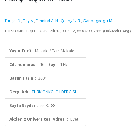
Tunçel N.
,
Toy A.
,
Demiral A. N.
,
Çetingöz R.
,
Garipagaoglu M.
TURK ONKOLOJI DERGISI, cilt.16, sa.1 Ek, ss.82-88, 2001 (Hakemli Dergi)
Yayın Türü:
Makale / Tam Makale
Cilt numarası:
16
Sayı:
1 Ek
Basım Tarihi:
2001
Dergi Adı:
TURK ONKOLOJI DERGISI
Sayfa Sayıları:
ss.82-88
Akdeniz Üniversitesi Adresli:
Evet