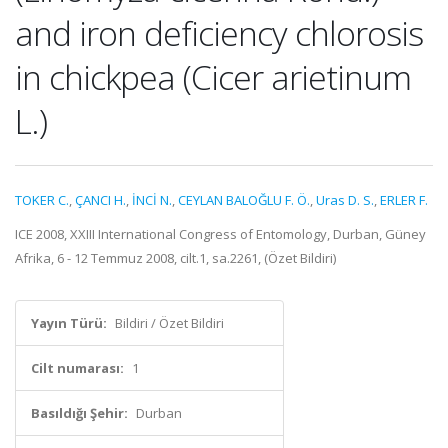
and iron deficiency chlorosis
in chickpea (Cicer arietinum
L.)
TOKER C.
,
ÇANCI H.
,
İNCİ N.
,
CEYLAN BALOĞLU F. Ö.
,
Uras D. S.
,
ERLER F.
ICE 2008, XXIII International Congress of Entomology, Durban, Güney
Afrika, 6 - 12 Temmuz 2008, cilt.1, sa.2261, (Özet Bildiri)
Yayın Türü:
Bildiri / Özet Bildiri
Cilt numarası:
1
Basıldığı Şehir:
Durban