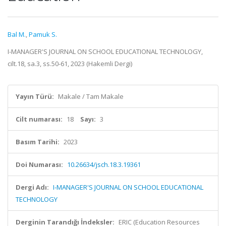
Bal M.
,
Pamuk S.
I-MANAGER'S JOURNAL ON SCHOOL EDUCATIONAL TECHNOLOGY,
cilt.18, sa.3, ss.50-61, 2023 (Hakemli Dergi)
Yayın Türü:
Makale / Tam Makale
Cilt numarası:
18
Sayı:
3
Basım Tarihi:
2023
Doi Numarası:
10.26634/jsch.18.3.19361
Dergi Adı:
I-MANAGER'S JOURNAL ON SCHOOL EDUCATIONAL
TECHNOLOGY
Derginin Tarandığı İndeksler:
ERIC (Education Resources