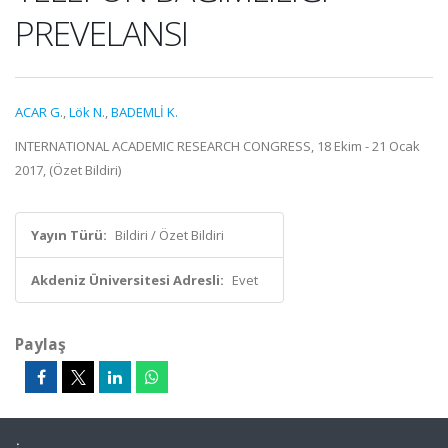
PREVELANSI
ACAR G.
,
Lök N.
,
BADEMLİ K.
INTERNATIONAL ACADEMIC RESEARCH CONGRESS, 18 Ekim - 21 Ocak
2017, (Özet Bildiri)
Yayın Türü:
Bildiri / Özet Bildiri
Akdeniz Üniversitesi Adresli:
Evet
Paylaş