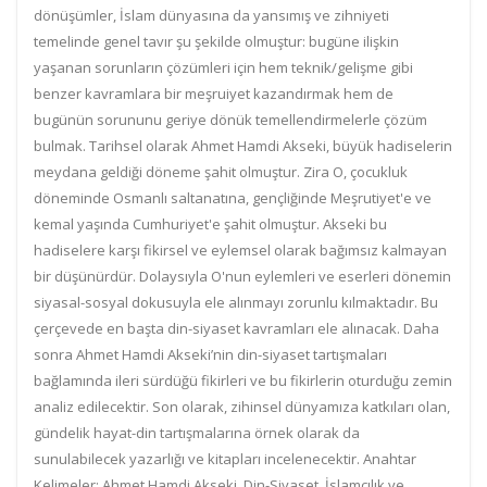
dönüşümler, İslam dünyasına da yansımış ve zihniyeti
temelinde genel tavır şu şekilde olmuştur: bugüne ilişkin
yaşanan sorunların çözümleri için hem teknik/gelişme gibi
benzer kavramlara bir meşruiyet kazandırmak hem de
bugünün sorununu geriye dönük temellendirmelerle çözüm
bulmak. Tarihsel olarak Ahmet Hamdi Akseki, büyük hadiselerin
meydana geldiği döneme şahit olmuştur. Zira O, çocukluk
döneminde Osmanlı saltanatına, gençliğinde Meşrutiyet'e ve
kemal yaşında Cumhuriyet'e şahit olmuştur. Akseki bu
hadiselere karşı fikirsel ve eylemsel olarak bağımsız kalmayan
bir düşünürdür. Dolaysıyla O'nun eylemleri ve eserleri dönemin
siyasal-sosyal dokusuyla ele alınmayı zorunlu kılmaktadır. Bu
çerçevede en başta din-siyaset kavramları ele alınacak. Daha
sonra Ahmet Hamdi Akseki’nin din-siyaset tartışmaları
bağlamında ileri sürdüğü fikirleri ve bu fikirlerin oturduğu zemin
analiz edilecektir. Son olarak, zihinsel dünyamıza katkıları olan,
gündelik hayat-din tartışmalarına örnek olarak da
sunulabilecek yazarlığı ve kitapları incelenecektir. Anahtar
Kelimeler: Ahmet Hamdi Akseki, Din-Siyaset, İslamcılık ve