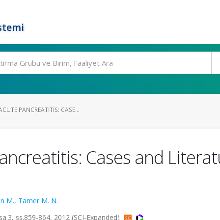
stemi
ACUTE PANCREATITIS: CASE...
Pancreatitis: Cases and Litera
in M.
,
Tamer M. N.
sa.3, ss.859-864, 2012 (SCI-Expanded)