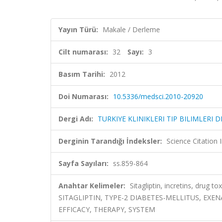
Yayın Türü:
Makale / Derleme
Cilt numarası:
32
Sayı:
3
Basım Tarihi:
2012
Doi Numarası:
10.5336/medsci.2010-20920
Dergi Adı:
TURKIYE KLINIKLERI TIP BILIMLERI D
Derginin Tarandığı İndeksler:
Science Citation
Sayfa Sayıları:
ss.859-864
Anahtar Kelimeler:
Sitagliptin, incretins, drug 
SITAGLIPTIN, TYPE-2 DIABETES-MELLITUS, E
EFFICACY, THERAPY, SYSTEM