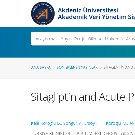
Akdeniz Üniversitesi
Akademik Veri Yönetim Si
Ara
ANA SAYFA
SON EKLENEN YAYINLAR
SITAGLIPTIN AND 
Sitagliptin and Acute 
Kale Koroglu B.
,
Songur Y.
,
Ersoy I. H.
,
Koroglu M.
,
Ak
TURKIYE KLINIKLERI TIP BILIMLERI DERGISI, cilt.32, 