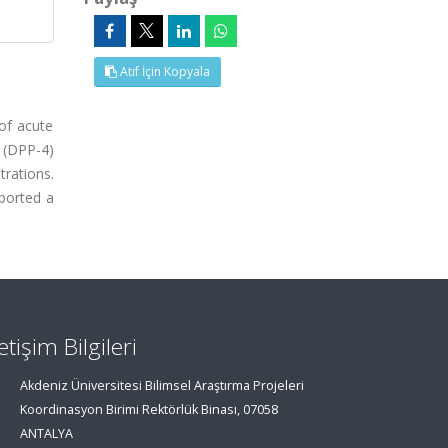
Atıf İçin Kopyala
 of acute
4 (DPP-4)
trations.
eported a
letişim Bilgileri
Akdeniz Üniversitesi Bilimsel Araştırma Projeleri
Koordinasyon Birimi Rektörlük Binası, 07058
ANTALYA