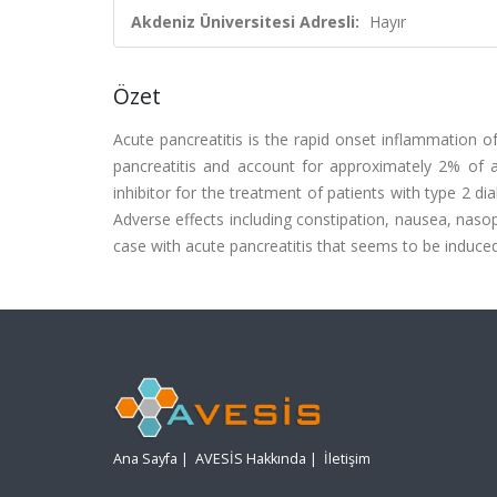
Akdeniz Üniversitesi Adresli:
Hayır
Özet
Acute pancreatitis is the rapid onset inflammation o
pancreatitis and account for approximately 2% of all
inhibitor for the treatment of patients with type 2 d
Adverse effects including constipation, nausea, nasop
case with acute pancreatitis that seems to be induced 
Ana Sayfa
|
AVESİS Hakkında
|
İletişim