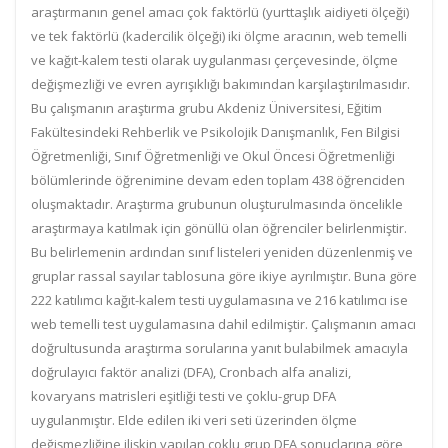
araştırmanın genel amacı çok faktörlü (yurttaşlık aidiyeti ölçeği)
ve tek faktörlü (kadercilik ölçeği) iki ölçme aracının, web temelli
ve kağıt-kalem testi olarak uygulanması çerçevesinde, ölçme
değişmezliği ve evren ayrışıklığı bakımından karşılaştırılmasıdır.
Bu çalışmanın araştırma grubu Akdeniz Üniversitesi, Eğitim
Fakültesindeki Rehberlik ve Psikolojik Danışmanlık, Fen Bilgisi
Öğretmenliği, Sınıf Öğretmenliği ve Okul Öncesi Öğretmenliği
bölümlerinde öğrenimine devam eden toplam 438 öğrenciden
oluşmaktadır. Araştırma grubunun oluşturulmasında öncelikle
araştırmaya katılmak için gönüllü olan öğrenciler belirlenmiştir.
Bu belirlemenin ardından sınıf listeleri yeniden düzenlenmiş ve
gruplar rassal sayılar tablosuna göre ikiye ayrılmıştır. Buna göre
222 katılımcı kağıt-kalem testi uygulamasına ve 216 katılımcı ise
web temelli test uygulamasına dahil edilmiştir. Çalışmanın amacı
doğrultusunda araştırma sorularına yanıt bulabilmek amacıyla
doğrulayıcı faktör analizi (DFA), Cronbach alfa analizi,
kovaryans matrisleri eşitliği testi ve çoklu-grup DFA
uygulanmıştır. Elde edilen iki veri seti üzerinden ölçme
değişmezliğine ilişkin yapılan çoklu grup DFA sonuçlarına göre,