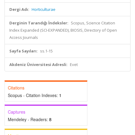
Dergi Adı:
Horticulturae
Derginin Tarandığı İndeksler:
Scopus, Science Citation
Index Expanded (SCI-EXPANDED), BIOSIS, Directory of Open
Access Journals
Sayfa Sayıları:
ss.1-15
Akdeniz Üniversitesi Adresli:
Evet
Citations
Scopus - Citation Indexes:
1
Captures
Mendeley - Readers:
8