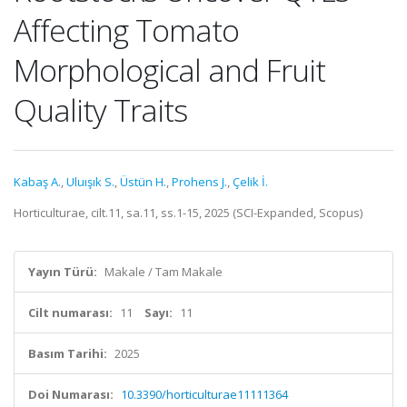
Affecting Tomato
Morphological and Fruit
Quality Traits
Kabaş A.
,
Uluışık S.
,
Üstün H.
,
Prohens J.
,
Çelik İ.
Horticulturae, cilt.11, sa.11, ss.1-15, 2025 (SCI-Expanded, Scopus)
Yayın Türü:
Makale / Tam Makale
Cilt numarası:
11
Sayı:
11
Basım Tarihi:
2025
Doi Numarası:
10.3390/horticulturae11111364