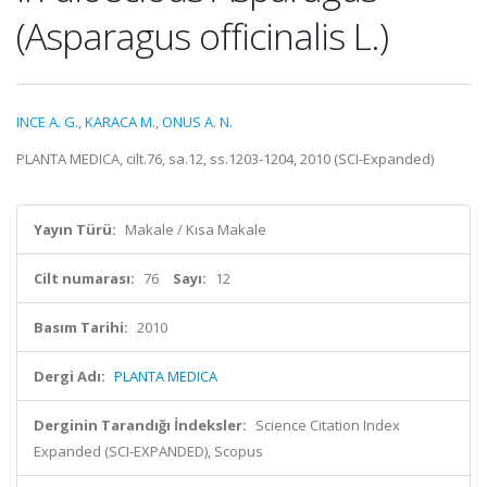
(Asparagus officinalis L.)
INCE A. G.
,
KARACA M.
,
ONUS A. N.
PLANTA MEDICA, cilt.76, sa.12, ss.1203-1204, 2010 (SCI-Expanded)
Yayın Türü:
Makale / Kısa Makale
Cilt numarası:
76
Sayı:
12
Basım Tarihi:
2010
Dergi Adı:
PLANTA MEDICA
Derginin Tarandığı İndeksler:
Science Citation Index
Expanded (SCI-EXPANDED), Scopus