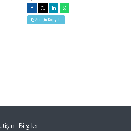
Atıf İçin Kopyala
letişim Bilgileri