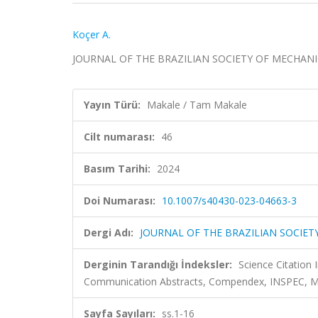
Koçer A.
JOURNAL OF THE BRAZILIAN SOCIETY OF MECHANICAL
Yayın Türü:
Makale / Tam Makale
Cilt numarası:
46
Basım Tarihi:
2024
Doi Numarası:
10.1007/s40430-023-04663-3
Dergi Adı:
JOURNAL OF THE BRAZILIAN SOCIET
Derginin Tarandığı İndeksler:
Science Citatio
Communication Abstracts, Compendex, INSPEC, Met
Sayfa Sayıları:
ss.1-16