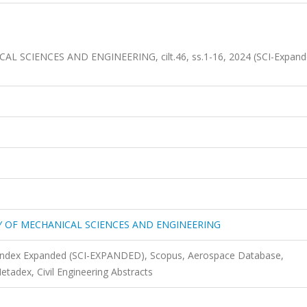
 SCIENCES AND ENGINEERING, cilt.46, ss.1-16, 2024 (SCI-Expand
Y OF MECHANICAL SCIENCES AND ENGINEERING
n Index Expanded (SCI-EXPANDED), Scopus, Aerospace Database,
adex, Civil Engineering Abstracts