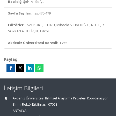
Basıldığı Şehir:
Sofya
Sayfa Sayıları:
ss.470-479
Editörler:
AVCIKURT, C. DINU, Mihaela S. HACIOĞLU, N. EFE, R.
SOYKAN A. TETİK, N., Editör
Akdeniz Üniversitesi Adresli:
Evet
Paylaş
İletişim Bilgileri
Akdeniz Üniversitesi Bilimsel Araştırma Projeleri Koordinasyon
Birimi Rektörlük Binası, 07058
ANTALYA