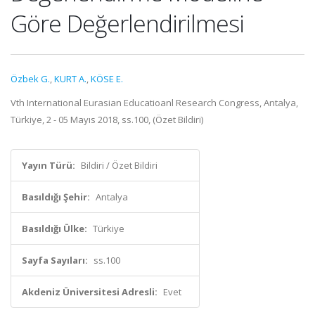
Göre Değerlendirilmesi
Özbek G.
,
KURT A.
,
KÖSE E.
Vth International Eurasian Educatioanl Research Congress, Antalya,
Türkiye, 2 - 05 Mayıs 2018, ss.100, (Özet Bildiri)
Yayın Türü:
Bildiri / Özet Bildiri
Basıldığı Şehir:
Antalya
Basıldığı Ülke:
Türkiye
Sayfa Sayıları:
ss.100
Akdeniz Üniversitesi Adresli:
Evet