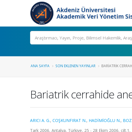
Akdeniz Üniversitesi
Akademik Veri Yönetim Si
Ara
ANA SAYFA
SON EKLENEN YAYINLAR
BARIATRIK CERRAH
Bariatrik cerrahide an
ARICI A. G.
,
COŞKUNFIRAT N.
,
HADİMİOĞLU N.
,
BOZ
Tark 2006, Antalya, Türkiye, 25 - 28 Ekim 2006, cilt.1, s