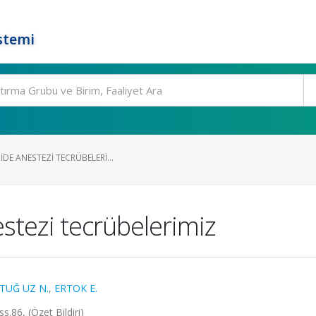
stemi
IDE ANESTEZI TECRÜBELERI...
estezi tecrübelerimiz
TUĞ UZ N.
,
ERTOK E.
s.86, (Özet Bildiri)