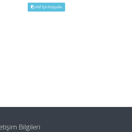
Atıf İçin Kopyala
letişim Bilgileri