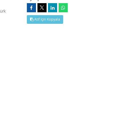
Türk
Atıf İçin Kopyala