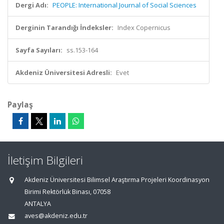
Dergi Adı:
PEOPLE: International Journal of Social Sciences
Derginin Tarandığı İndeksler:
Index Copernicus
Sayfa Sayıları:
ss.153-164
Akdeniz Üniversitesi Adresli:
Evet
Paylaş
İletişim Bilgileri
Akdeniz Üniversitesi Bilimsel Araştırma Projeleri Koordinasyon
Birimi Rektörlük Binası, 07058
ANTALYA
aves@akdeniz.edu.tr