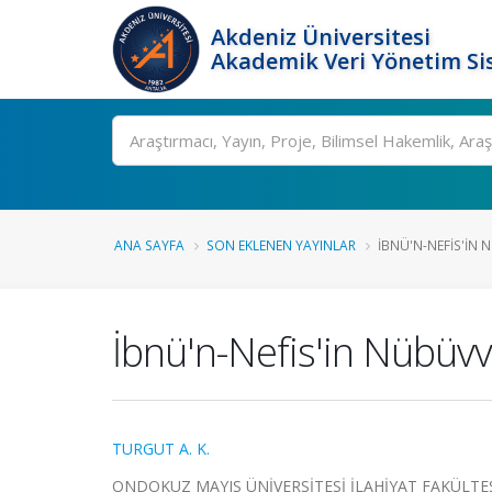
Akdeniz Üniversitesi
Akademik Veri Yönetim Si
Ara
ANA SAYFA
SON EKLENEN YAYINLAR
İBNÜ'N-NEFIS'IN 
İbnü'n-Nefis'in Nübüvv
TURGUT A. K.
ONDOKUZ MAYIS ÜNİVERSİTESİ İLAHİYAT FAKÜLTESİ DE