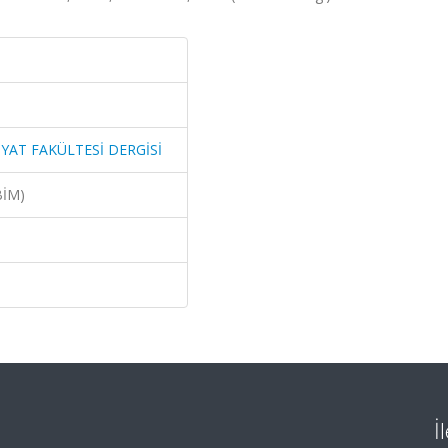
YAT FAKÜLTESİ DERGİSİ
BİM)
İ