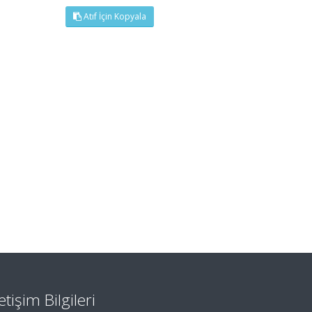
Atıf İçin Kopyala
letişim Bilgileri