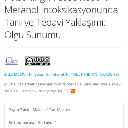
Metanol İntoksikasyonunda
Tanı ve Tedavi Yaklaşımı:
Olgu Sunumu
Erdal M.
,
SİVİL N.
,
Çebişli E.
,
Tekerek N.
,
TOLU KENDİR Ö.
,
DURSUN O.
Journal of Pediatric Emergency and Intensive Care Medicine(Turkey),
cilt.9, sa.1, ss.55-58, 2022 (Scopus)
Yayın Türü:
Makale / Tam Makale
Cilt numarası:
9
Sayı:
1