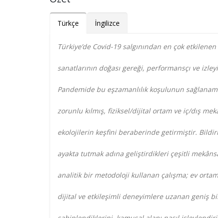
Türkçe
İngilizce
Türkiye’de Covid-19 salgınından en çok etkilenen 
sanatlarının doğası gereği, performansçı ve izle
Pandemide bu eşzamanlılık koşulunun sağlanama
zorunlu kılmış, fiziksel/dijital ortam ve iç/dış m
ekolojilerin keşfini beraberinde getirmiştir. Bildir
ayakta tutmak adına geliştirdikleri çeşitli mekânsa
analitik bir metodoloji kullanan çalışma; ev or
dijital ve etkileşimli deneyimlere uzanan geniş bi
sahiplendiklerini, kamusal alanı nasıl işlevlendiri