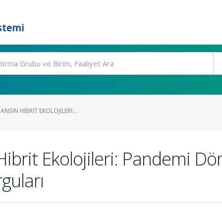
stemi
SIN HIBRIT EKOLOJILERI:...
ibrit Ekolojileri: Pandemi D
guları