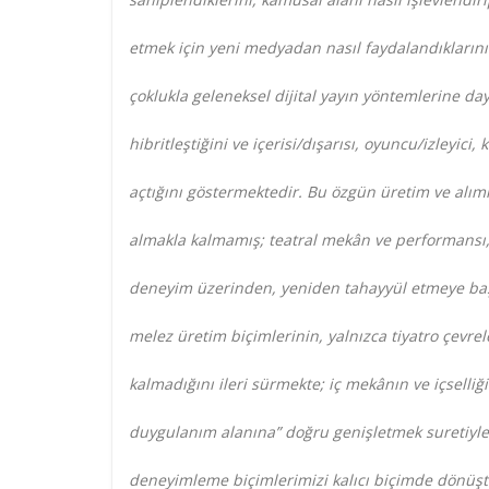
etmek için yeni medyadan nasıl faydalandıklarını 
çoklukla geleneksel dijital yayın yöntemlerine da
hibritleştiğini ve içerisi/dışarısı, oyuncu/izleyici,
açtığını göstermektedir. Bu özgün üretim ve alıml
almakla kalmamış; teatral mekân ve performansı, izl
deneyim üzerinden, yeniden tahayyül etmeye ba
melez üretim biçimlerinin, yalnızca tiyatro çevre
kalmadığını ileri sürmekte; iç mekânın ve içselliği
duygulanım alanına” doğru genişletmek suretiyle
deneyimleme biçimlerimizi kalıcı biçimde dönüşt