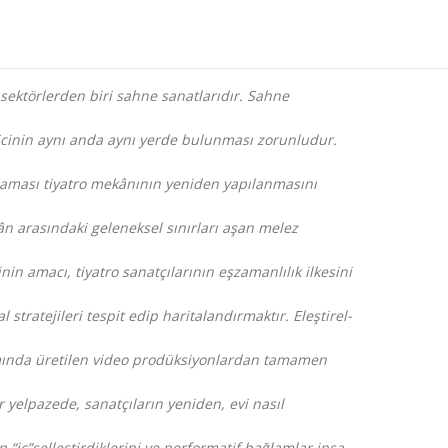
sektörlerden biri sahne sanatlarıdır. Sahne
yicinin aynı anda aynı yerde bulunması zorunludur.
ması tiyatro mekânının yeniden yapılanmasını
ekân arasındaki geleneksel sınırları aşan melez
inin amacı, tiyatro sanatçılarının eşzamanlılık ilkesini
l stratejileri tespit edip haritalandırmaktı
r. Eleştirel-
tamında üretilen video prodüksiyonlardan tamamen
r yelpazede, sanatçıların yeniden, evi nasıl
p “iç”selleştirdiklerini ve performatif bağlamlar inşa