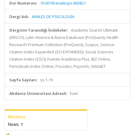
Doi Numarası:
10.6018/analesps.663821
Dergi Adı:
ANALES DE PSICOLOGÍA
Derginin Tarandığı İndeksler:
Academic Search Ultimate
(EBSCO), Latin America & Iberia Database (ProQuest), Health
Research Premium Collection (ProQuest), Scopus, Science
Citation Index Expanded (SCI-EXPANDED), Social Sciences
Citation Index (SSCI), Fuente Academica Plus, IBZ Online,
Periodicals Index Online, Psicodoc, Psycinfo, DIALNET
Sayfa Sayıları:
ss.1-19
Akdeniz Üniversitesi Adresli:
Evet
Mentions
News:
1