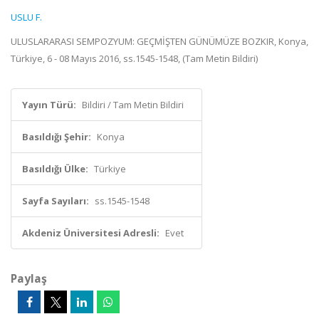
USLU F.
ULUSLARARASI SEMPOZYUM: GEÇMİŞTEN GÜNÜMÜZE BOZKIR, Konya,
Türkiye, 6 - 08 Mayıs 2016, ss.1545-1548, (Tam Metin Bildiri)
Yayın Türü:
Bildiri / Tam Metin Bildiri
Basıldığı Şehir:
Konya
Basıldığı Ülke:
Türkiye
Sayfa Sayıları:
ss.1545-1548
Akdeniz Üniversitesi Adresli:
Evet
Paylaş