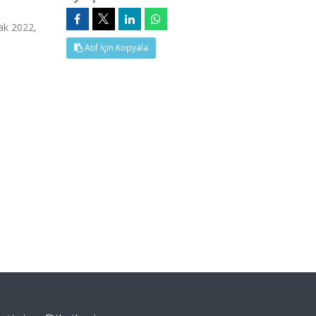
k 2022,
Atıf İçin Kopyala