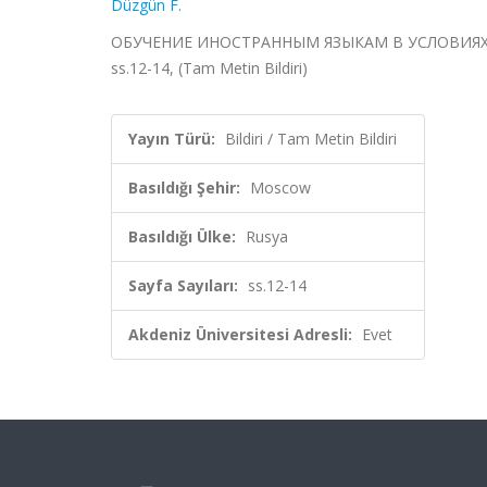
Düzgün F.
ОБУЧЕНИЕ ИНОСТРАННЫМ ЯЗЫКАМ В УСЛОВИЯХ ОГ
ss.12-14, (Tam Metin Bildiri)
Yayın Türü:
Bildiri / Tam Metin Bildiri
Basıldığı Şehir:
Moscow
Basıldığı Ülke:
Rusya
Sayfa Sayıları:
ss.12-14
Akdeniz Üniversitesi Adresli:
Evet