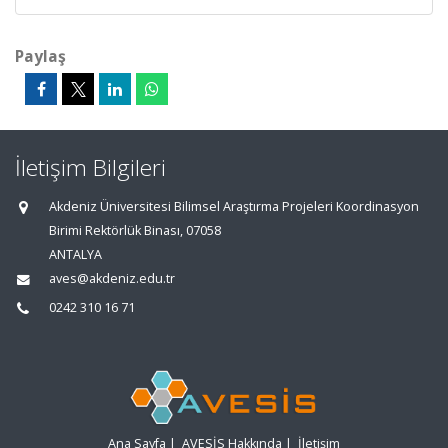
Paylaş
İletişim Bilgileri
Akdeniz Üniversitesi Bilimsel Araştırma Projeleri Koordinasyon
Birimi Rektörlük Binası, 07058
ANTALYA
aves@akdeniz.edu.tr
0242 310 16 71
Ana Sayfa
|
AVESİS Hakkında
|
İletişim