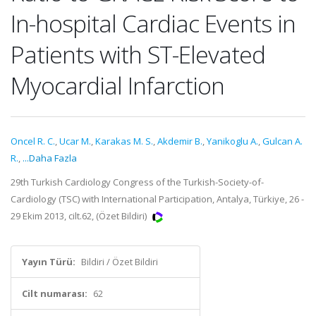
In-hospital Cardiac Events in
Patients with ST-Elevated
Myocardial Infarction
Oncel R. C.
,
Ucar M.
,
Karakas M. S.
,
Akdemir B.
,
Yanikoglu A.
,
Gulcan A.
R.
,
...Daha Fazla
29th Turkish Cardiology Congress of the Turkish-Society-of-
Cardiology (TSC) with International Participation, Antalya, Türkiye, 26 -
29 Ekim 2013, cilt.62, (Özet Bildiri)
Yayın Türü:
Bildiri / Özet Bildiri
Cilt numarası:
62