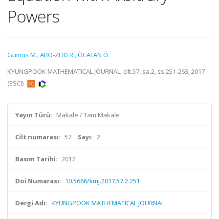
Powers
Gumus M.
,
ABO-ZEID R.
,
ÖCALAN Ö.
KYUNGPOOK MATHEMATICAL JOURNAL, cilt.57, sa.2, ss.251-263, 2017
(ESCI)
Yayın Türü:
Makale / Tam Makale
Cilt numarası:
57
Sayı:
2
Basım Tarihi:
2017
Doi Numarası:
10.5666/kmj.2017.57.2.251
Dergi Adı:
KYUNGPOOK MATHEMATICAL JOURNAL